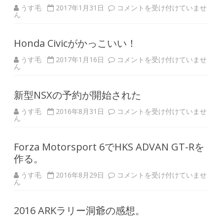
更
タ
うす毛
2017年1月31日
コメントを受け付けていませ
は
ク
ん
シ
ー
の
Honda Civicがかっこいい！
危
険
運
Honda
うす毛
2017年1月16日
コメントを受け付けていませ
転
Civic
ん
は
が
か
っ
新型NSXの予約が開始された
こ
い
い！
新
うす毛
2016年8月31日
コメントを受け付けていませ
は
型
ん
NSX
の
予
Forza Motorsport 6でHKS ADVAN GT-Rを
約
が
作る。
開
始
さ
Forza
うす毛
2016年8月29日
コメントを受け付けていませ
れ
Motorsport
ん
た
6
は
で
HKS
2016 ARKラリー洞爺の感想。
ADVAN
GT-