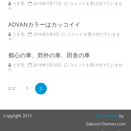
R
2016
うす毛
2016年7月11日
コメントを受け付けていませ
を
ARK
ん
作
ラ
る。
リ
は
ー
ADVANカラーはカッコイイ
洞
爺
の
ADVAN
うす毛
2016年5月9日
コメントを受け付けていませ
感
カ
ん
想。
ラ
は
ー
は
都心の車、郊外の車、田舎の車
カ
ッ
コ
都
うす毛
2016年3月30日
コメントを受け付けていませ
イ
心
ん
イ
の
は
車、
郊
外
2 / 2
1
2
の
車、
田
舎
の
車
は
Copyright 2015
ZeroGravity
by
GalussoThemes.com