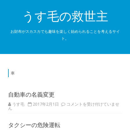
うす毛の救世主
お財布がスカスカでも趣味を楽しく始められることを考えるサイ
ト。
Skip
to
content
車
自動車の名義変更
自
うす毛
2017年2月1日
コメントを受け付けていませ
動
ん
車
の
名
タクシーの危険運転
義
変